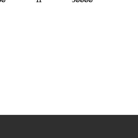
90
11
50000