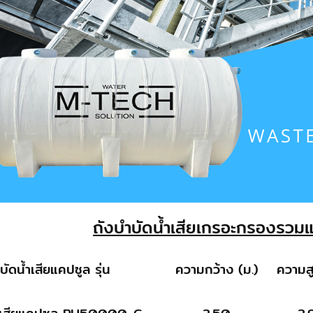
ถังบำบัดน้ำเสียเกรอะกรองรวม
บัดน้ำเสียแคปซูล รุ่น
ความกว้าง (ม.)
ความสู