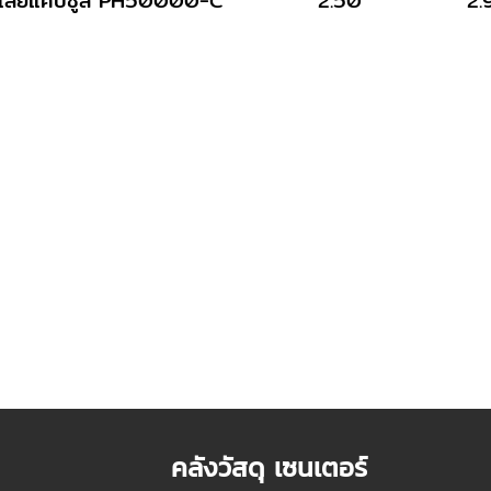
้ำเสียแคปซูล PH50000-C
2.50
2.
คลังวัสดุ เซนเตอร์