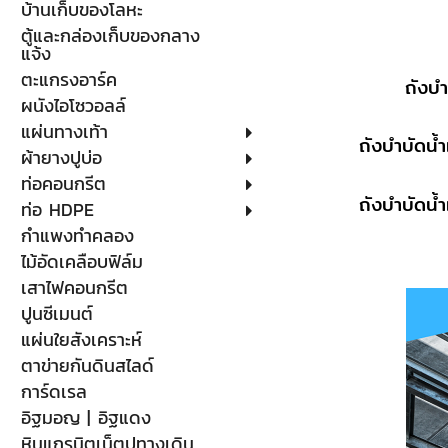
บ้านเก็บของโลหะ
ตู้และกล่องเก็บของกลาง
แจ้ง
ตะแกรงอาร์ค
ถังบำ
ผนังไอโซวอลล์
แผ่นทางเท้า
ถังบำบัดน
ผ้ายางปูบ่อ
ท่อคอนกรีต
ถังบำบัดน
ท่อ HDPE
กำแพงทำคลอง
ไม้อัดเคลือบฟิล์ม
เสาไฟคอนกรีต
ปูนซีเมนต์
แผ่นใยสังเคราะห์
ตาข่ายกันดินสไลด์
การ์ดเรล
อิฐมอญ | อิฐแดง
หินแกรนิตเน็ตปูทางเดิน