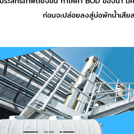
ีประสิทธิภาพดียิ่งขึ้น ทำให้ค่า BOD ของน้ำ มีค
ก่อนจะปล่อยลงสู่บ่อพักน้ำเสี