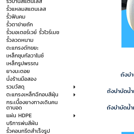
รั้วบ้านสแตนเลส
รั้วแหลมสแตนเลส
รั้วฟันคม
รั้วตาข่ายถัก
รั้วมอเตอร์เวย์ รั้วไวร์เมช
รั้วลวดหนาม
ตะแกรงดักขยะ
เหล็กชุบกัลวาไนซ์
เหล็กรูปพรรณ
ยางมะตอย
ถังบำ
นั่งร้านมือสอง
รวมวัสดุ
ถังบำบัดน
ตะแกรงเหล็กฉีกอบสีฝุ่น
กระเบื้องยางทางเดินคน
ถังบำบัดน
ตาบอด
แผ่น HDPE
บริการพ่นสีฝ่น
รั้วคอนกรีตสำเร็จรูป