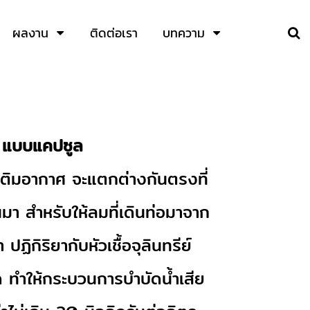
ผลงาน
ติดต่อเรา
บทความ
ศ แบบแคปซูล
เติมอากาศ จะแตกต่างกันตรงที่
นมา สำหรับให้ลมที่เดินท่อมาจาก
ฏิกิริยากับหัวเชื้อจุลินทรีย์
ด ทำให้กระบวนการบำบัดน้ำเสีย