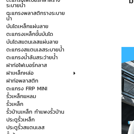
ม
ระบายน้ำ
ตะแกรงพลาสติกรางระบาย
น้ำ
บันไดเหล็กแผ่นลาย
ตะแกรงเหล็กขั้นบันได
บันไดสแตนเลสแผ่นลาย
ตะแกรงสแตนเลสระบายน้ำ
ตะแกรงน้ำล้นสระว่ายน้ำ
ฝาท่อไฟเบอร์กลาส
ฝาเหล็กหล่อ
ฝาท่อพลาสติก
ตะแกรง FRP MINI
รั้วเหล็กแหลม
รั้วเหล็ก
รั้วบ้านเหล็ก กำแพงรั้วบ้าน
ประตูรั้วเหล็ก
ประตูรั้วสแตนเลส