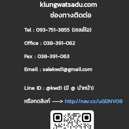
klungwatsadu.com
ช่องทางติดต่อ
Tel : 093-751-3855 (เซลล์โอ)
Office : 038-391-062
Fax : 038-391-063
Email : salekwd1@gmail.com
Line ID : @kwd1 (มี @ นำหน้า)
หรือกดลิงก์ --->
http://nav.cx/uGDNVO8