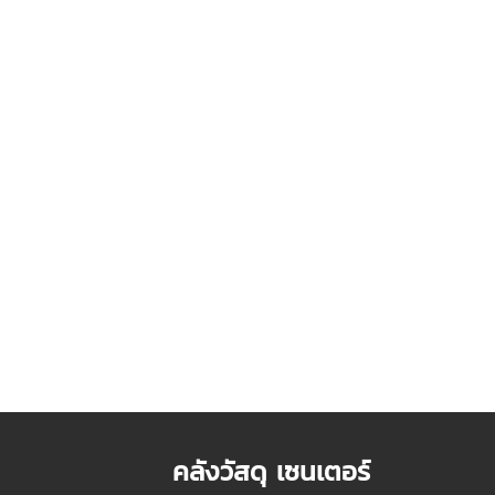
คลังวัสดุ เซนเตอร์