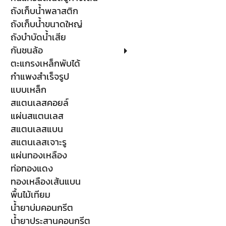
ถังเก็บน้ำพลาสติก
ถังเก็บน้ำขนาดใหญ่
ถังบำบัดน้ำเสีย
กันชนล้อ
ตะแกรงเหล็กพับได้
กำแพงสำเร็จรูป
แบบเหล็ก
สแตนเลสคอยล์
แผ่นสแตนเลส
สแตนเลสแบน
สแตนเลสเจาะรู
แผ่นทองเหลือง
ท่อทองแดง
ทองเหลืองเส้นแบน
พื้นไม้เทียม
น้ำยาบ่มคอนกรีต
น้ำยาประสานคอนกรีต