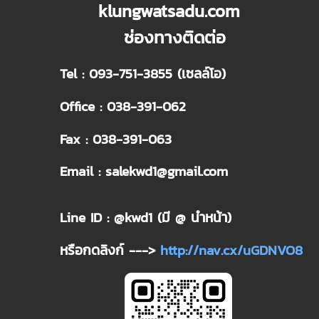
klungwatsadu.com
ช่องทางติดต่อ
Tel : 093-751-3855 (เซลล์โอ)
Office : 038-391-062
Fax : 038-391-063
Email : salekwd1@gmail.com
Line ID : @kwd1 (มี @ นำหน้า)
หรือกดลิงก์ --->
http://nav.cx/uGDNVO8