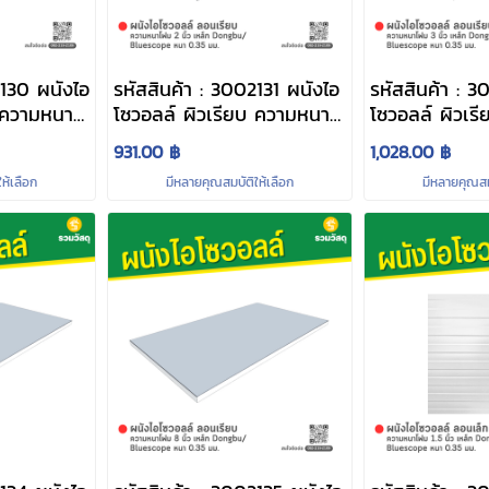
2130 ผนังไอ
รหัสสินค้า : 3002131 ผนังไอ
รหัสสินค้า : 3
บ ความหนา
โซวอลล์ ผิวเรียบ ความหนา
โซวอลล์ ผิวเร
็ก Dongbu/
โฟม 2 นิ้ว เหล็ก Dongbu/
โฟม 3 นิ้ว เห
931.00 ฿
1,028.00 ฿
.35 มม.
Bluescope หนา 0.35 มม.
Bluescope หน
ห้เลือก
มีหลายคุณสมบัติให้เลือก
มีหลายคุณสมบ