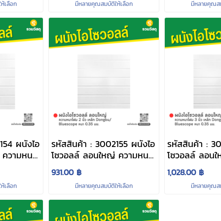
ห้เลือก
มีหลายคุณสมบัติให้เลือก
มีหลายคุณสมบ
2154 ผนังไอ
รหัสสินค้า : 3002155 ผนังไอ
รหัสสินค้า : 
่ ความหนา
โซวอลล์ ลอนใหญ่ ความหนา
โซวอลล์ ลอนใ
็ก Dongbu/
โฟม 2 นิ้ว เหล็ก Dongbu/
โฟม 3 นิ้ว เห
931.00 ฿
1,028.00 ฿
.35 มม.
Bluescope หนา 0.35 มม.
Bluescope หน
ห้เลือก
มีหลายคุณสมบัติให้เลือก
มีหลายคุณสมบ