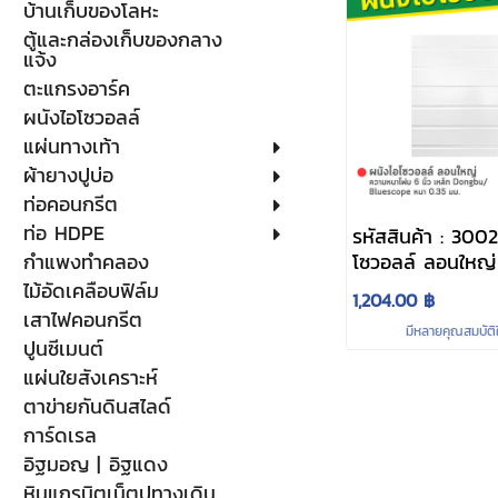
บ้านเก็บของโลหะ
ตู้และกล่องเก็บของกลาง
แจ้ง
ตะแกรงอาร์ค
ผนังไอโซวอลล์
แผ่นทางเท้า
ผ้ายางปูบ่อ
ท่อคอนกรีต
ท่อ HDPE
รหัสสินค้า : 300
กำแพงทำคลอง
โซวอลล์ ลอนใหญ
โฟม 6 นิ้ว เหล็ก
ไม้อัดเคลือบฟิล์ม
1,204.00 ฿
Bluescope หนา 0
เสาไฟคอนกรีต
มีหลายคุณสมบัติใ
ปูนซีเมนต์
แผ่นใยสังเคราะห์
ตาข่ายกันดินสไลด์
การ์ดเรล
อิฐมอญ | อิฐแดง
หินแกรนิตเน็ตปูทางเดิน