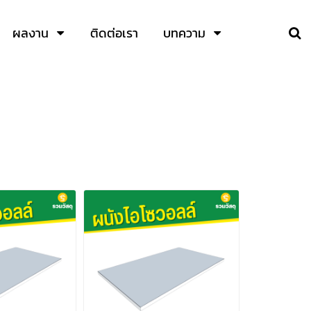
ผลงาน
ติดต่อเรา
บทความ