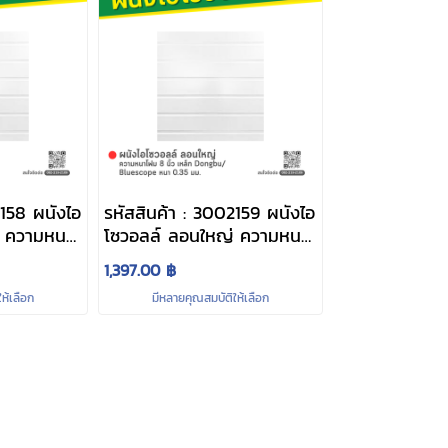
2158 ผนังไอ
รหัสสินค้า : 3002159 ผนังไอ
่ ความหนา
โซวอลล์ ลอนใหญ่ ความหนา
 Dongbu/
โฟม 8 นิ้ว เหล็ก Dongbu/
1,397.00 ฿
.35 มม.
Bluescope หนา 0.35 มม.
ห้เลือก
มีหลายคุณสมบัติให้เลือก