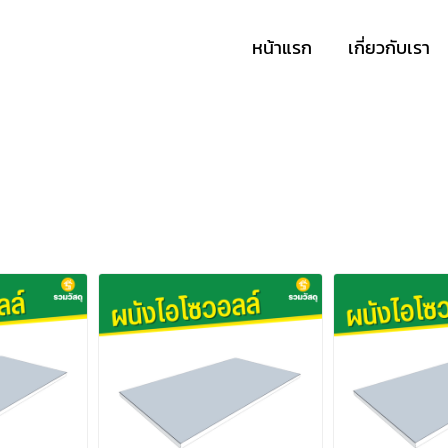
หน้าแรก
เกี่ยวกับเรา