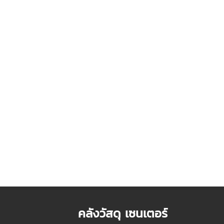
คลังวัสดุ เซนเตอร์