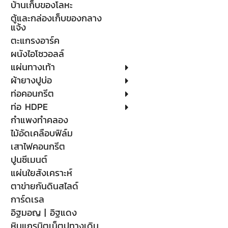
บ้านเก็บของโลหะ
ตู้และกล่องเก็บของกลาง
แจ้ง
ตะแกรงอาร์ค
ผนังไอโซวอลล์
แผ่นทางเท้า
ผ้ายางปูบ่อ
ท่อคอนกรีต
ท่อ HDPE
กำแพงทำคลอง
ไม้อัดเคลือบฟิล์ม
เสาไฟคอนกรีต
ปูนซีเมนต์
แผ่นใยสังเคราะห์
ตาข่ายกันดินสไลด์
การ์ดเรล
อิฐมอญ | อิฐแดง
หินแกรนิตเน็ตปูทางเดิน