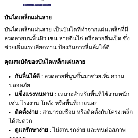
บันไดเหล็กแผ่นลาย
บันไดเหล็กแผ่นลาย เป็นบันไดที่ทำจากแผ่นเหล็กที่มี
ลวดลายบนพื้นผิว เช่น ลายตีนไก่ หรือลายตีนเป็ด ซึ่ง
ช่วยเพิ่มแรงเสียดทาน ป้องกันการลื่นล้มได้ดี
คุณสมบัติของบันไดเหล็กแผ่นลาย
กันลื่นได้ดี
: ลวดลายที่นูนขึ้นมาช่วยเพิ่มความ
ปลอดภัย
แข็งแรงทนทาน
: เหมาะสำหรับพื้นที่ใช้งานหนัก
เช่น โรงงาน โกดัง หรือพื้นที่ภายนอก
ติดตั้งง่าย
: สามารถเชื่อม หรือติดตั้งกับโครงเหล็ก
ได้สะดวก
ดูแลรักษาง่าย
: ไม่สกปรกง่าย และทนต่อสภาพ