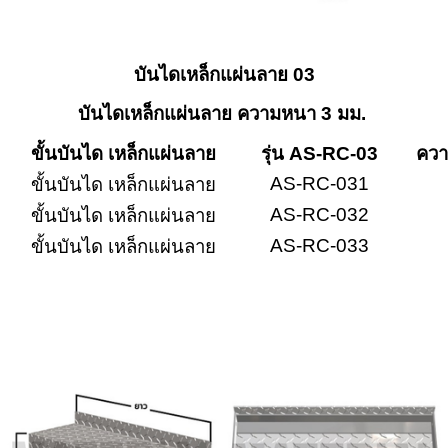
บันไดเหล็กแผ่นลาย 03
บันไดเหล็กแผ่นลาย ความหนา 3 มม.
ขั้นบันได เหล็กแผ่นลาย
รุ่น AS-RC-03
ควา
AS-RC-031
ขั้นบันได เหล็กแผ่นลาย
AS-RC-032
ขั้นบันได เหล็กแผ่นลาย
AS-RC-033
ขั้นบันได เหล็กแผ่นลาย