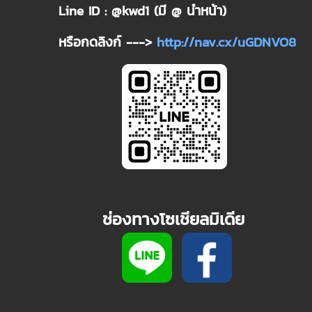
Line ID : @kwd1 (มี @ นำหน้า)
หรือกดลิงก์ --->
http://nav.cx/uGDNVO8
ช่องทางโซเชียลมิเดีย