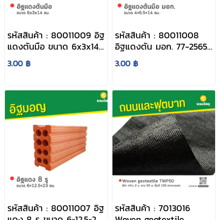
ได้
ถังเก็บน้ำขนาด
ถังเก็บน้ำ
หินแกรนิตเน็ตปู
รหัสสินค้า : 80011009 อิฐ
รหัสสินค้า : 80011008
ใหญ่
พลาสติก
ทางเดิน
แดงตันมือ ขนาด 6x3x14
อิฐแดงตัน มอก. 77-2565
ซม.
ขนาด 4×6.5×14 ซม.
3.00 ฿
3.00 ฿
อิฐมอญ
การ์ดเรล
ตาข่ายกันดิน
สไลด์
Geotextile
ปูนซีเมนต์
รั้วคาวบอย
ยางมะตอย
ลวดหนามหีบ
รางปูนสำเร็จรูป
เพลง
ตะแกรงระบายน้ำ
ตะแกรงน้ำล้น
ตะแกรง FRP
พลาสติก
สระว่ายน้ำ
MINI
ท่อพีวีซี
ถาดรางระบายน้ำ
ตะแกรงสแตน
สแตนเลส
เลสรางระบายน้ำ
รหัสสินค้า : 80011007 อิฐ
รหัสสินค้า : 7013016
รวมวัสดุ
สแตนเลสแผ่น
สแตนเลสคอยล์
แดง 8 รู ขนาด 6×12.5×23
Woven geotextile