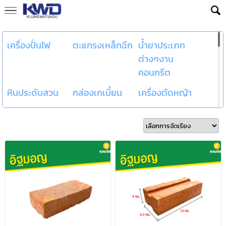
เครื่องปั่นไฟ
ตะแกรงเหล็กฉีก
น้ำยาประเภท
ต่างๆงาน
คอนกรีต
หินประดับสวน
กล่องเกเบี้ยน
เครื่องตัดหญ้า
เครนยกของ
น้ำมันไฮดรอลิก
น้ำยาประสาน
ขนาดเล็ก
คอนกรีต
น้ำยาบ่ม
พื้นไม้เทียม
ทองเหลืองเส้น
คอนกรีต
แบน
ท่อทองแดง
แผ่นทองเหลือง
สแตนเลสเจาะรู
สแตนเลสแบน
แผ่นสแตนเลส
สแตนเลสคอยล์
กำแพงสำเร็จรูป
ตะแกรงเหล็กพับ
ถังบำบัดน้ำเสีย