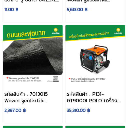
ซม.
TWP50 สีดำ กว้าง 2 ม.
11.00 ฿
5,613.00 ฿
ฝาท่อเหล็กหล่อ
ฝาท่อไฟเบอร์
ตะแกรงไฟเบอร์
ยาว 50 ม. พื้นที่ 100
กลาส
กลาสรางระบาย
ตารางเมตร
น้ำ
ฝาท่อตะแกรง
ตะแกรงเหล็ก
เหล็ก
รางระบายน้ำ
รหัสสินค้า : 7013015
รหัสสินค้า : P131-
Woven geotextile
GT9000I POLO เครื่อง
TWP50 สีดำ กว้าง 2 ม.
ปั่นไฟเบนซิน Inverter รุ่น
2,397.00 ฿
35,310.00 ฿
ยาว 20 ม. พื้นที่ 40
GT9000I กำลังไฟ 7.2
ตารางเมตร
กิโลวัตต์