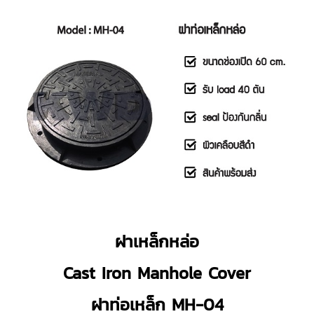
ฝาเหล็กหล่อ
Cast Iron Manhole Cover
ฝาท่อเหล็ก MH-04