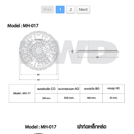
Prev
1
2
Next