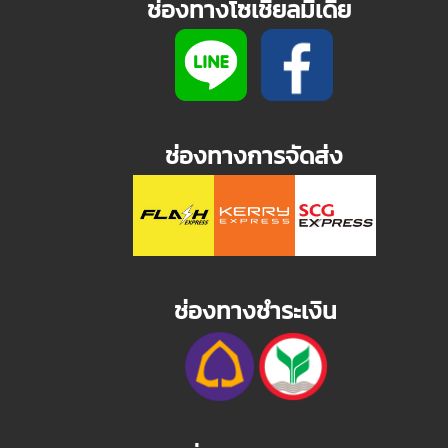
ช่องทางโซเชียลมิเดีย
ช่องทางการจัดส่ง
ช่องทางชำระเงิน