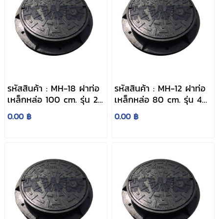
รหัสสินค้า : MH-18 ฝาท่อ
รหัสสินค้า : MH-12 ฝาท่อ
เหล็กหล่อ 100 cm. รุ่น 2
เหล็กหล่อ 80 cm. รุ่น 40
ตัน
ตัน
0.00 ฿
0.00 ฿