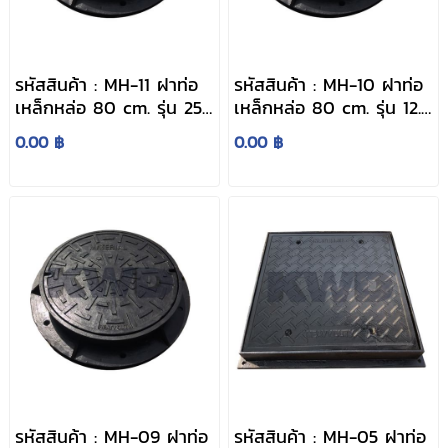
รหัสสินค้า : MH-11 ฝาท่อ
รหัสสินค้า : MH-10 ฝาท่อ
เหล็กหล่อ 80 cm. รุ่น 25
เหล็กหล่อ 80 cm. รุ่น 12.5
ตัน
ตัน
0.00 ฿
0.00 ฿
รหัสสินค้า : MH-09 ฝาท่อ
รหัสสินค้า : MH-05 ฝาท่อ