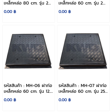
เหล็กหล่อ 80 cm. รุ่น 2
เหล็กหล่อ 60 cm. รุ่น 2
ตัน
ตัน
0.00 ฿
0.00 ฿
รหัสสินค้า : MH-06 ฝาท่อ
รหัสสินค้า : MH-07 ฝาท่อ
เหล็กหล่อ 60 cm. รุ่น 12.5
เหล็กหล่อ 60 cm. รุ่น 25
ตัน
ตัน
0.00 ฿
0.00 ฿