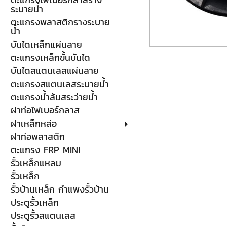
ระบายน้ำ
ตะแกรงพลาสติกรางระบาย
น้ำ
บันไดเหล็กแผ่นลาย
ตะแกรงเหล็กขั้นบันได
บันไดสแตนเลสแผ่นลาย
ตะแกรงสแตนเลสระบายน้ำ
ตะแกรงน้ำล้นสระว่ายน้ำ
ฝาท่อไฟเบอร์กลาส
ฝาเหล็กหล่อ
ฝาท่อพลาสติก
ตะแกรง FRP MINI
รั้วเหล็กแหลม
รั้วเหล็ก
รั้วบ้านเหล็ก กำแพงรั้วบ้าน
ประตูรั้วเหล็ก
ประตูรั้วสแตนเลส