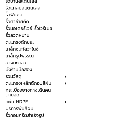
รั้วบ้านสแตนเลส
รั้วแหลมสแตนเลส
รั้วฟันคม
รั้วตาข่ายถัก
รั้วมอเตอร์เวย์ รั้วไวร์เมช
รั้วลวดหนาม
ตะแกรงดักขยะ
เหล็กชุบกัลวาไนซ์
เหล็กรูปพรรณ
ยางมะตอย
นั่งร้านมือสอง
รวมวัสดุ
ตะแกรงเหล็กฉีกอบสีฝุ่น
กระเบื้องยางทางเดินคน
ตาบอด
แผ่น HDPE
บริการพ่นสีฝ่น
รั้วคอนกรีตสำเร็จรูป