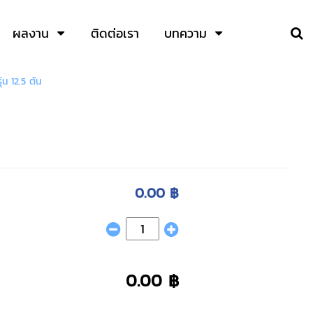
ผลงาน
ติดต่อเรา
บทความ
น 12.5 ตัน
0.00 ฿
0.00 ฿