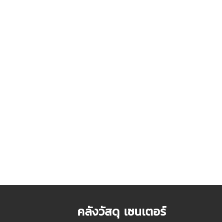
คลังวัสดุ เซนเตอร์