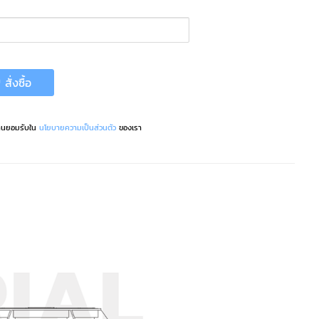
สั่งซื้อ
ท่านยอมรับใน
นโยบายความเป็นส่วนตัว
ของเรา