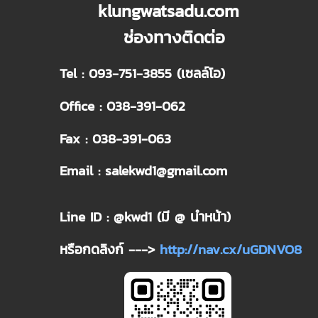
klungwatsadu.com
ช่องทางติดต่อ
Tel : 093-751-3855 (เซลล์โอ)
Office : 038-391-062
Fax : 038-391-063
Email : salekwd1@gmail.com
Line ID : @kwd1 (มี @ นำหน้า)
หรือกดลิงก์ --->
http://nav.cx/uGDNVO8