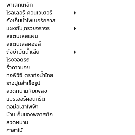
พาเลทเหล็ก
โรลเลอร์ คอนเวเยอร์
ถังเก็บน้ำไฟเบอร์กลาส
แผงกั้น,กรวยจราจร
สแตนเลสแผ่น
สแตนเลสคอยล์
ถังบำบัดน้ำเสีย
โรงจอดรถ
รั้วคาวบอย
ท่อพีวีซี ตราท่อน้ำไทย
รางปูนสำเร็จรูป
ลวดหนามหีบเพลง
แบริเออร์คอนกรีต
ตอม่อเสาไฟฟ้า
บ้านเก็บของพลาสติก
ลวดหนาม
ศาลาไม้