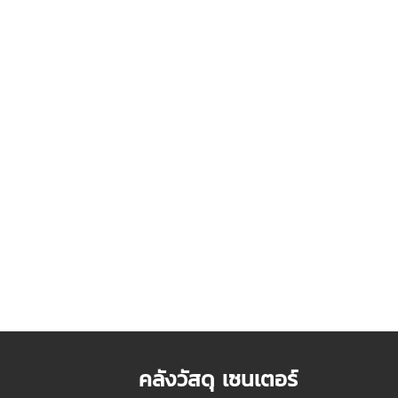
คลังวัสดุ เซนเตอร์