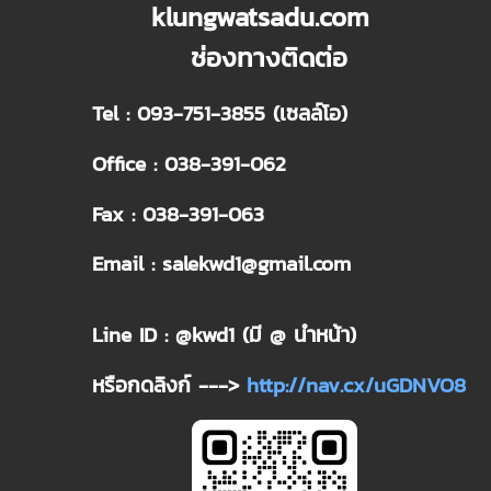
klungwatsadu.com
ช่องทางติดต่อ
Tel : 093-751-3855 (เซลล์โอ)
Office : 038-391-062
Fax : 038-391-063
Email : salekwd1@gmail.com
Line ID : @kwd1 (มี @ นำหน้า)
หรือกดลิงก์ --->
http://nav.cx/uGDNVO8