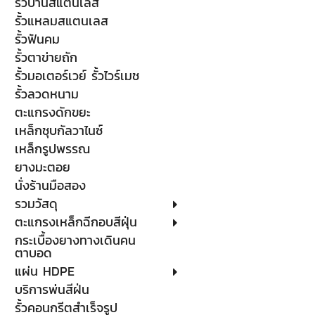
รั้วบ้านสแตนเลส
รั้วแหลมสแตนเลส
รั้วฟันคม
รั้วตาข่ายถัก
รั้วมอเตอร์เวย์ รั้วไวร์เมช
รั้วลวดหนาม
ตะแกรงดักขยะ
เหล็กชุบกัลวาไนซ์
เหล็กรูปพรรณ
ยางมะตอย
นั่งร้านมือสอง
รวมวัสดุ
ตะแกรงเหล็กฉีกอบสีฝุ่น
กระเบื้องยางทางเดินคน
ตาบอด
แผ่น HDPE
บริการพ่นสีฝ่น
รั้วคอนกรีตสำเร็จรูป