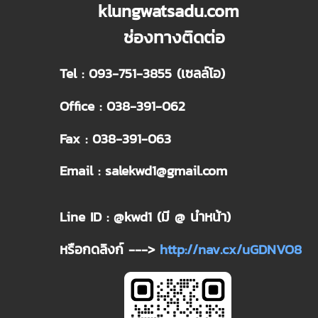
klungwatsadu.com
ช่องทางติดต่อ
Tel : 093-751-3855 (เซลล์โอ)
Office : 038-391-062
Fax : 038-391-063
Email : salekwd1@gmail.com
Line ID : @kwd1 (มี @ นำหน้า)
หรือกดลิงก์ --->
http://nav.cx/uGDNVO8