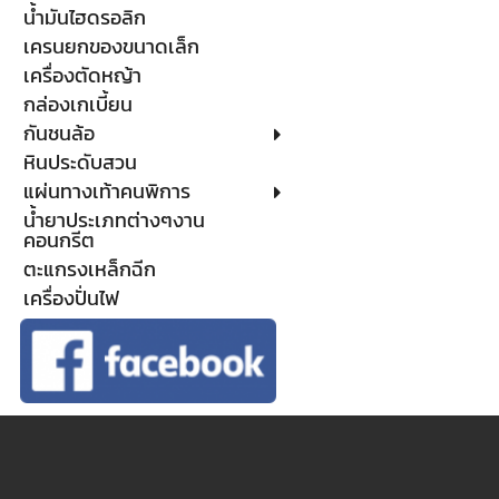
น้ำมันไฮดรอลิก
เครนยกของขนาดเล็ก
เครื่องตัดหญ้า
กล่องเกเบี้ยน
กันชนล้อ
หินประดับสวน
แผ่นทางเท้าคนพิการ
น้ำยาประเภทต่างๆงาน
คอนกรีต
ตะแกรงเหล็กฉีก
เครื่องปั่นไฟ