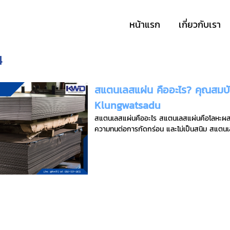
หน้าแรก
เกี่ยวกับเรา
4
สแตนเลสแผ่น คืออะไร? คุณสมบั
Klungwatsadu
สแตนเลสแผ่นคืออะไร สแตนเลสแผ่นคือโลหะผสมที่
ความทนต่อการกัดกร่อน และไม่เป็นสนิม สแตนเล