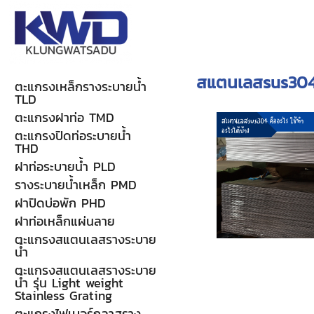
สแตนเลสsus30
ตะแกรงเหล็กรางระบายน้ำ
TLD
ตะแกรงฝาท่อ TMD
ตะแกรงปิดท่อระบายน้ำ
THD
ฝาท่อระบายน้ำ PLD
รางระบายน้ำเหล็ก PMD
ฝาปิดบ่อพัก PHD
ฝาท่อเหล็กแผ่นลาย
ตะแกรงสแตนเลสรางระบาย
น้ำ
ตะแกรงสแตนเลสรางระบาย
น้ำ รุ่น Light weight
Stainless Grating
ตะแกรงไฟเบอร์กลาสราง