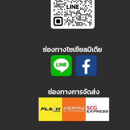
ช่องทางโซเชียลมิเดีย
ช่องทางการจัดส่ง