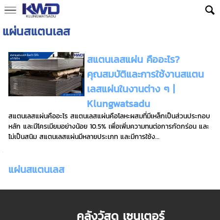
แผ่นสแตนเลส
สแตนเลสแผ่น คืออะไร?
คุณสมบัติและการใช้งานสแตน
เลสแผ่นในงานต่าง ๆ |
Klungwatsadu
สแตนเลสแผ่นคืออะไร สแตนเลสแผ่นคือโลหะผสมที่มีเหล็กเป็นส่วนประกอบ
หลัก และมีโครเมียมอย่างน้อย 10.5% เพื่อเพิ่มความทนต่อการกัดกร่อน และ
ไม่เป็นสนิม สแตนเลสแผ่นมีหลายประเภท และมีการใช้ง...
แผ่นสแตนเลส
คลังวัสดุ เซนเตอร์