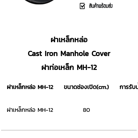
ฝาเหล็กหล่อ
Cast Iron Manhole Cover
ฝาท่อเหล็ก MH-12
ฝาเหล็กหล่อ MH-12
ขนาดช่องเปิด(cm.)
การรับน
ฝาเหล็กหล่อ MH-12
80