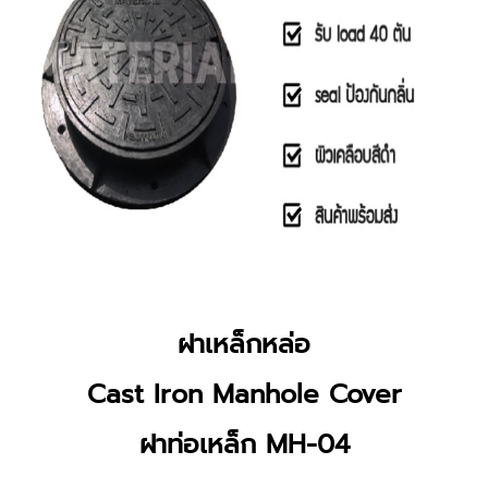
ฝาเหล็กหล่อ
Cast Iron Manhole Cover
ฝาท่อเหล็ก MH-04