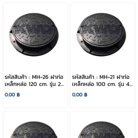
รหัสสินค้า : MH-26 ฝาท่อ
รหัสสินค้า : MH-21 ฝาท่อ
เหล็กหล่อ 120 cm. รุ่น 2
เหล็กหล่อ 100 cm. รุ่น 40
ตัน
ตัน
0.00 ฿
0.00 ฿