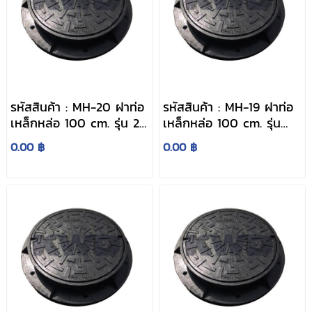
รหัสสินค้า : MH-20 ฝาท่อ
รหัสสินค้า : MH-19 ฝาท่อ
เหล็กหล่อ 100 cm. รุ่น 25
เหล็กหล่อ 100 cm. รุ่น
ตัน
12.5 ตัน
0.00 ฿
0.00 ฿