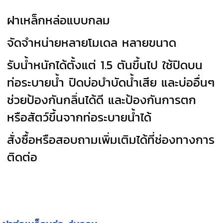
ฝาเหล็กหล่อแบบกลม
จัดจำหน่ายหลายโมเดล หลายขนาด
รับน้ำหนักได้ตั้งแต่ 1.5 ตันขึ้นไป ใช้ปิดบน
ท่อระบายน้ำ ปิดบ่อบำบัดน้ำเสีย และบ่ออื่นๆ
ช่วยป้องกันกลิ่นได้ดี และป้องกันการตก
หรือสัตว์ขึ้นจากท่อระบายน้ำได้
สั่งซื้อหรือสอบถามเพิ่มเติมได้ที่ช่องทางการ
ติดต่อ