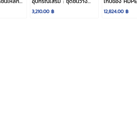
ชั้นเหล็ก
อุปกรณ์เสริม : ชุดชั้นวาง
เก็บของ HDP
ง MS-SC003
พลาสติก
3,210.00 ฿
12,824.00 ฿