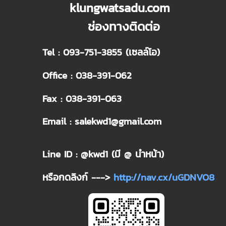
klungwatsadu.com
ช่องทางติดต่อ
Tel : 093-751-3855 (เซลล์โอ)
Office : 038-391-062
Fax : 038-391-063
Email : salekwd1@gmail.com
Line ID : @kwd1 (มี @ นำหน้า)
หรือกดลิงก์ --->
http://nav.cx/uGDNVO8