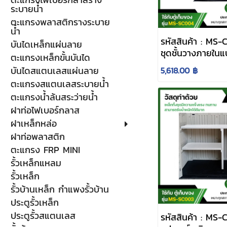
ระบายน้ำ
ตะแกรงพลาสติกรางระบาย
น้ำ
รหัสสินค้า : MS
บันไดเหล็กแผ่นลาย
ชุดชั้นวางภายใน
ตะแกรงเหล็กขั้นบันได
พลาสติก (ใช้กับตู้
บันไดสแตนเลสแผ่นลาย
5,618.00 ฿
SC004)
ตะแกรงสแตนเลสระบายน้ำ
ตะแกรงน้ำล้นสระว่ายน้ำ
ฝาท่อไฟเบอร์กลาส
ฝาเหล็กหล่อ
ฝาท่อพลาสติก
ตะแกรง FRP MINI
รั้วเหล็กแหลม
รั้วเหล็ก
รั้วบ้านเหล็ก กำแพงรั้วบ้าน
ประตูรั้วเหล็ก
ประตูรั้วสแตนเลส
รหัสสินค้า : MS