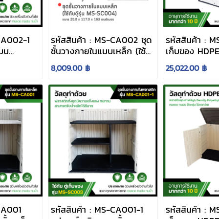
-CA002-1
รหัสสินค้า : MS-CA002 ชุด
รหัสสินค้า : M
แบบ
ชั้นวางภายในแบบเหล็ก (ใช้
เก็บของ HDP
รุ่น MS-
กับตู้รุ่น MS-SC004)
8,009.00 ฿
25,022.00 ฿
-CA001
รหัสสินค้า : MS-CA001-1
รหัสสินค้า : M