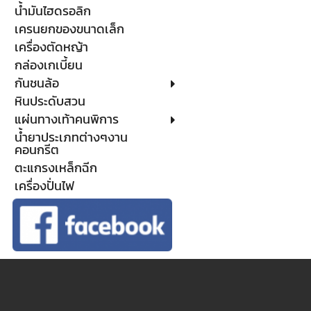
น้ำมันไฮดรอลิก
เครนยกของขนาดเล็ก
เครื่องตัดหญ้า
กล่องเกเบี้ยน
กันชนล้อ
หินประดับสวน
แผ่นทางเท้าคนพิการ
น้ำยาประเภทต่างๆงาน
คอนกรีต
ตะแกรงเหล็กฉีก
เครื่องปั่นไฟ