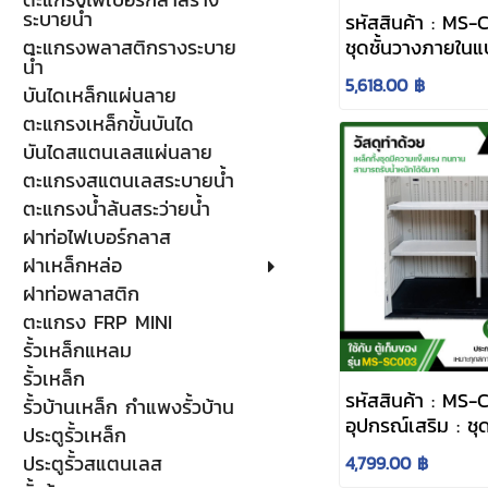
ระบายน้ำ
รหัสสินค้า : MS
ตะแกรงพลาสติกรางระบาย
ชุดชั้นวางภายใน
น้ำ
พลาสติก (ใช้กับตู้
5,618.00 ฿
บันไดเหล็กแผ่นลาย
SC004)
ตะแกรงเหล็กขั้นบันได
บันไดสแตนเลสแผ่นลาย
ตะแกรงสแตนเลสระบายน้ำ
ตะแกรงน้ำล้นสระว่ายน้ำ
ฝาท่อไฟเบอร์กลาส
ฝาเหล็กหล่อ
ฝาท่อพลาสติก
ตะแกรง FRP MINI
รั้วเหล็กแหลม
รั้วเหล็ก
รหัสสินค้า : MS
รั้วบ้านเหล็ก กำแพงรั้วบ้าน
อุปกรณ์เสริม : ชุด
ประตูรั้วเหล็ก
สำหรับตู้เก็บขอ
ประตูรั้วสแตนเลส
4,799.00 ฿