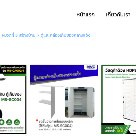
หน้าแรก
เกี่ยวกับเรา
>
หมวดที่ 5 สร้างบ้าน
>
ตู้และกล่องเก็บของกลางแจ้ง