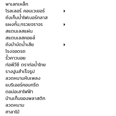
พาเลทเหล็ก
โรลเลอร์ คอนเวเยอร์
ถังเก็บน้ำไฟเบอร์กลาส
แผงกั้น,กรวยจราจร
สแตนเลสแผ่น
สแตนเลสคอยล์
ถังบำบัดน้ำเสีย
โรงจอดรถ
รั้วคาวบอย
ท่อพีวีซี ตราท่อน้ำไทย
รางปูนสำเร็จรูป
ลวดหนามหีบเพลง
แบริเออร์คอนกรีต
ตอม่อเสาไฟฟ้า
บ้านเก็บของพลาสติก
ลวดหนาม
ศาลาไม้