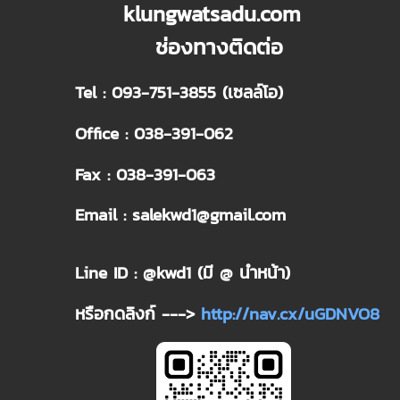
klungwatsadu.com
ช่องทางติดต่อ
Tel : 093-751-3855 (เซลล์โอ)
Office : 038-391-062
Fax : 038-391-063
Email : salekwd1@gmail.com
Line ID : @kwd1 (มี @ นำหน้า)
หรือกดลิงก์ --->
http://nav.cx/uGDNVO8