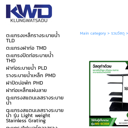
Main category
>
รวมวัสดุ
ตะแกรงเหล็กรางระบายน้ำ
TLD
ตะแกรงฝาท่อ TMD
ตะแกรงปิดท่อระบายน้ำ
THD
ฝาท่อระบายน้ำ PLD
รางระบายน้ำเหล็ก PMD
ฝาปิดบ่อพัก PHD
ฝาท่อเหล็กแผ่นลาย
ตะแกรงสแตนเลสรางระบาย
น้ำ
ตะแกรงสแตนเลสรางระบาย
น้ำ รุ่น Light weight
Stainless Grating
ตะแกรงไฟเบอร์กลาสราง