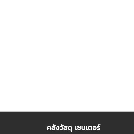
คลังวัสดุ เซนเตอร์