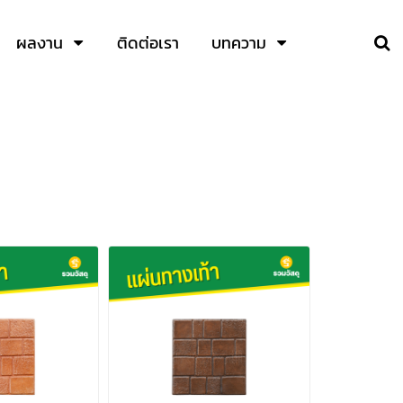
ผลงาน
ติดต่อเรา
บทความ