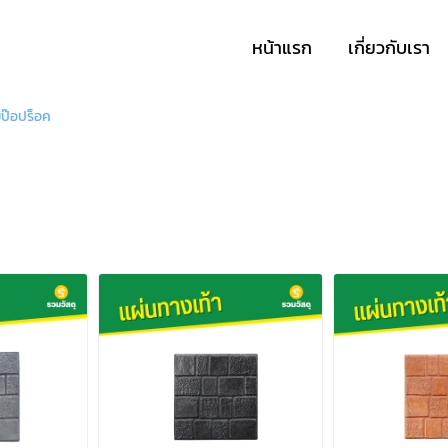
หน้าแรก
เกี่ยวกับเรา
ป๊อปร็อค