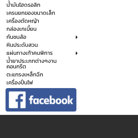
น้ำมันไฮดรอลิก
เครนยกของขนาดเล็ก
เครื่องตัดหญ้า
กล่องเกเบี้ยน
กันชนล้อ
หินประดับสวน
แผ่นทางเท้าคนพิการ
น้ำยาประเภทต่างๆงาน
คอนกรีต
ตะแกรงเหล็กฉีก
เครื่องปั่นไฟ