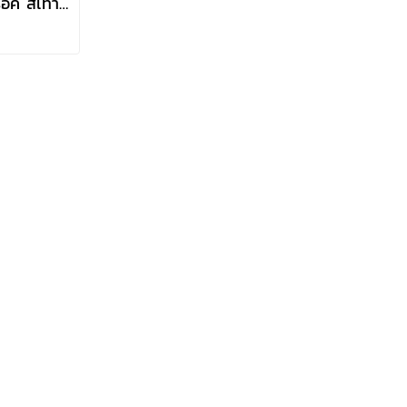
็อค สีเทา
 3 ซม.