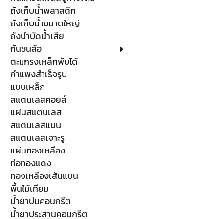
ถังเก็บน้ำพลาสติก
ถังเก็บน้ำขนาดใหญ่
ถังบำบัดน้ำเสีย
กันชนล้อ
ตะแกรงเหล็กพับได้
กำแพงสำเร็จรูป
แบบเหล็ก
สแตนเลสคอยล์
แผ่นสแตนเลส
สแตนเลสแบน
สแตนเลสเจาะรู
แผ่นทองเหลือง
ท่อทองแดง
ทองเหลืองเส้นแบน
พื้นไม้เทียม
น้ำยาบ่มคอนกรีต
น้ำยาประสานคอนกรีต