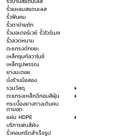
รั้วบ้านสแตนเลส
รั้วแหลมสแตนเลส
รั้วฟันคม
รั้วตาข่ายถัก
รั้วมอเตอร์เวย์ รั้วไวร์เมช
รั้วลวดหนาม
ตะแกรงดักขยะ
เหล็กชุบกัลวาไนซ์
เหล็กรูปพรรณ
ยางมะตอย
นั่งร้านมือสอง
รวมวัสดุ
ตะแกรงเหล็กฉีกอบสีฝุ่น
กระเบื้องยางทางเดินคน
ตาบอด
แผ่น HDPE
บริการพ่นสีฝ่น
รั้วคอนกรีตสำเร็จรูป