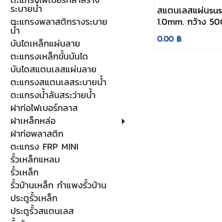
ระบายน้ำ
สแตนเลสแผ่นsu
ตะแกรงพลาสติกรางระบาย
1.0mm. กว้าง 5
น้ำ
0.00 ฿
บันไดเหล็กแผ่นลาย
ตะแกรงเหล็กขั้นบันได
บันไดสแตนเลสแผ่นลาย
ตะแกรงสแตนเลสระบายน้ำ
ตะแกรงน้ำล้นสระว่ายน้ำ
ฝาท่อไฟเบอร์กลาส
ฝาเหล็กหล่อ
ฝาท่อพลาสติก
ตะแกรง FRP MINI
รั้วเหล็กแหลม
รั้วเหล็ก
รั้วบ้านเหล็ก กำแพงรั้วบ้าน
ประตูรั้วเหล็ก
ประตูรั้วสแตนเลส