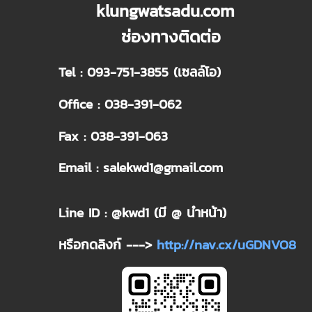
klungwatsadu.com
ช่องทางติดต่อ
Tel : 093-751-3855 (เซลล์โอ)
Office : 038-391-062
Fax : 038-391-063
Email : salekwd1@gmail.com
Line ID : @kwd1 (มี @ นำหน้า)
หรือกดลิงก์ --->
http://nav.cx/uGDNVO8