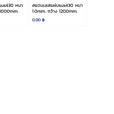
sus430 หนา
สแตนเลสแผ่นsus430 หนา
 1000mm.
1.0mm. กว้าง 1200mm.
0.00 ฿