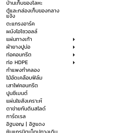
บ้านเก็บของโลหะ
ตู้และกล่องเก็บของกลาง
แจ้ง
ตะแกรงอาร์ค
ผนังไอโซวอลล์
แผ่นทางเท้า
ผ้ายางปูบ่อ
ท่อคอนกรีต
ท่อ HDPE
กำแพงทำคลอง
ไม้อัดเคลือบฟิล์ม
เสาไฟคอนกรีต
ปูนซีเมนต์
แผ่นใยสังเคราะห์
ตาข่ายกันดินสไลด์
การ์ดเรล
อิฐมอญ | อิฐแดง
หินแกรนิตเน็ตปูทางเดิน