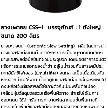
ยางมะตอย CSS–1 บรรจุภัณฑ์ : 1 ถังใหญ่
ขนาด 200 ลิตร
ยางมะตอยน้ำ (Cationic Slow Setting) ผลิตโดยการนำ
ยางแอสฟัลต์ซีเมนต์ มาตีให้กระจายเป็นอนุภาคเม็ดเล็กๆ
ยางแอสฟัลต์อิมัลชั่นที่ผิวมีประจุบวก โดยมีอัตราการจับตัว
หรือการระเหยออกของน้ำช้า อยู่ในน้ำรวมกับสารเคมีประ
เภทอิมัลซิไฟเออร์ (Emulsifier) จนกลายเป็นเนื้อเดียวกัน
หลังจากนำไปใช้งาน น้ำที่อยู่ในแอสฟัลต์อิมัลชั่นจะระเหยไป
คงเหลือไว้แต่แอสฟัลต์ให้เกาะตัวกันเป็นฟิล์มต่อเนื่อง
เคลือบหุ้มวัสดุมวลรวมหรือพื้นผิวทาง สำหรับใช้ในการ
ซ่อมถนน ใช้สำหรับการทำงานพ่นลาดบนชั้นพื้นทางที่
เตรียมไว้ เพื่อให้แอสฟัลต์ซึมลงในช่องว่างของชั้นพื้นทาง