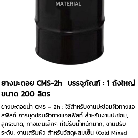
ยางมะตอย CMS-2h บรรจุภัณฑ์ : 1 ถังใหญ่
ขนาด 200 ลิตร
ยางมะตอยน้ำ CMS – 2h : ใช้สําหรับงานปะซ่อมผิวทางแอ
สฟัลท์ การขุดซ่อมผิวทางแอสฟัลท์ สำหรับงานปะซ่อม,
ลูกระนาด, ทางเดินเล็กๆ ที่ไม่รับน้ำหนักมาก, งานปรับ
ระดับ, งานเสริมผิว สําหรับวัสดุผสมเย็น (Cold Mixed