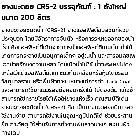
ยางมะตอย CRS-2 บรรจุภัณฑ์ : 1 ถังใหญ่
ขนาด 200 ลิตร
ยางมะตอยชนิดน้ำ (CRS-2) ยางแอสฟัลต์อิมัลชั่นที่ผิวมี
ประจุบวก โดยมีอัตราการจับตัว หรือการระเหยออกของน้ำ
เร็ว คือแอสฟัลต์ที่เกิดจากการนำแอสฟัลต์ซิเมนต์มาทำให้
เกิดการกระจายเป็นอนุภาคเล็กๆ อยู่ในน้ำ และสารอิมัลซิไฟ
เออช่วยรักษาความเหลว โดยเมื่อนำไปใช้ น้ำจะระเหยไปคง
เหลือไว้แต่แอสฟัลต์ยึดเกาะตัวกันเคลือบหรือหุ้มโดยรอบ
วัสดุมวลรวม หรือพื้นผิวทาง เหมาะแก่การทำ Tack Coat
และสามารถใช้ยาแนวรอยต่อคอนกรีตได้ ไม่ต้องต้ม แห้งช้า
สามารถใช้ทรายโรยได้เพื่อให้ยางแห้งเร็ว คุณสมบัติเด่น
ยางมะตอยชนิดน้ำ (CRS-2) คือ เป็นยางมะตอยชนิดเหลว
ใช้งานง่าย สามารถใช้งานในอุณหภูมิปกติได้ ช่วยประสาน
ยึดเกาะวัสดุ ใช้สำหรับการทำงานพ่นลาดบางๆ ลงบนผิว
ทางเดิม