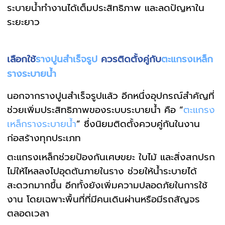
ระบายน้ำทำงานได้เต็มประสิทธิภาพ และลดปัญหาใน
ระยะยาว
เลือกใช้
รางปูนสำเร็จรูป
ควรติดตั้งคู่กับ
ตะแกรงเหล็ก
รางระบายน้ำ
นอกจากรางปูนสำเร็จรูปแล้ว อีกหนึ่งอุปกรณ์สำคัญที่
ช่วยเพิ่มประสิทธิภาพของระบบระบายน้ำ คือ “
ตะแกรง
เหล็กรางระบายน้ำ
” ซึ่งนิยมติดตั้งควบคู่กันในงาน
ก่อสร้างทุกประเภท
ตะแกรงเหล็กช่วยป้องกันเศษขยะ ใบไม้ และสิ่งสกปรก
ไม่ให้ไหลลงไปอุดตันภายในราง ช่วยให้น้ำระบายได้
สะดวกมากขึ้น อีกทั้งยังเพิ่มความปลอดภัยในการใช้
งาน โดยเฉพาะพื้นที่ที่มีคนเดินผ่านหรือมีรถสัญจร
ตลอดเวลา